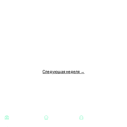
14 АВГУСТА
пятница
00:30
01:45
09:15
10:30
12:00
13:30
15:00
7 400 ₽
7 400 ₽
4 000 ₽
4 000 ₽
4 000 ₽
4 700 ₽
4 700 ₽
16:30
18:00
19:30
20:45
22:00
23:15
4 700 ₽
5 000 ₽
5 000 ₽
5 000 ₽
7 100 ₽
7 100 ₽
ПОКАЗАТЬ ЕЩЕ
Следующая неделя →
КАТЕГОРИИ
СТРАШНЫЕ
ХОРРОРЫ
МИСТИКА