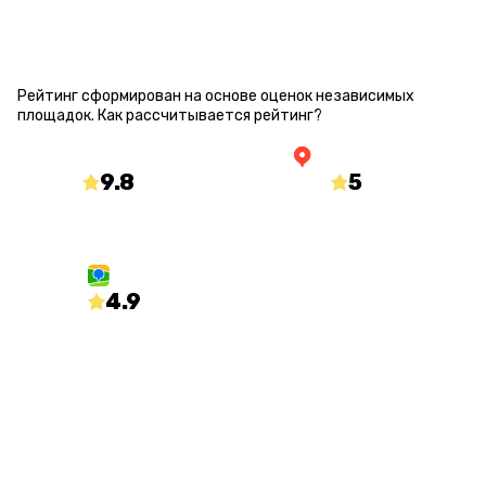
РЕЙТИНГ КВЕСТА
Рейтинг сформирован на основе оценок независимых
площадок.
Как рассчитывается рейтинг?
9.8
/10
5
/5
mir-kvestov.ru
yandex.ru/maps
4.9
/5
2gis.ru
О КВЕСТЕ
Статус
Количество игроков
Открыт
от 2 до 5
Длительность
Процент страха