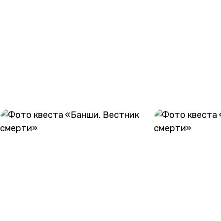
Если администратор квеста не сможет дозвониться до
вас для подтверждения (в день игры или за 1 день до),
бронирование будет отменено.
ГАЛЕРЕЯ