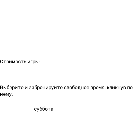
РАСПИСАНИЕ
Стоимость игры:
4 000 ₽
4 700 ₽
5 000 ₽
5 200 ₽
5 700 ₽
7 100 ₽
7 400 ₽
Выберите и забронируйте свободное время, кликнув по
нему.
8 АВГУСТА
суббота
00:30
01:45
09:15
10:30
12:00
13:30
15:00
4 700 ₽
5 200 ₽
5 200 ₽
16:30
18:00
19:30
20:45
22:00
23:15