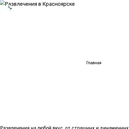
КРАСНОЯРСК
Типы перформансов
Типы квестов
/
Развлечения
Главная
О проекте
Сотрудничество
РАЗВЛЕЧЕНИЯ В
КРАСНОЯРСКЕ
Развлечения на любой вкус, от страшных и динамичных